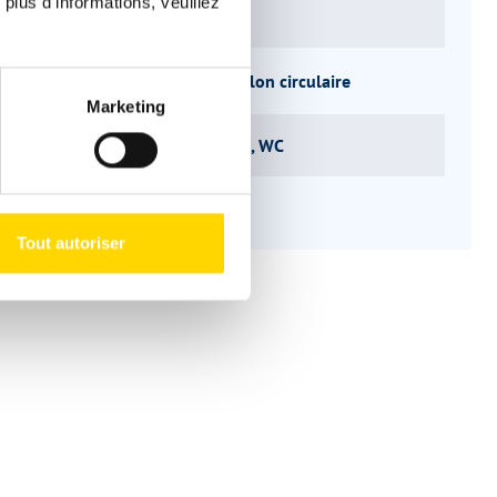
 plus d'informations, veuillez
de couchage
4
de sièges
Coin salon circulaire
Marketing
ucture
Cuisine, WC
Tout autoriser