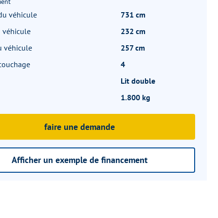
ent
du véhicule
731 cm
 véhicule
232 cm
 véhicule
257 cm
 couchage
4
Lit double
1.800 kg
faire une demande
Afficher un exemple de financement