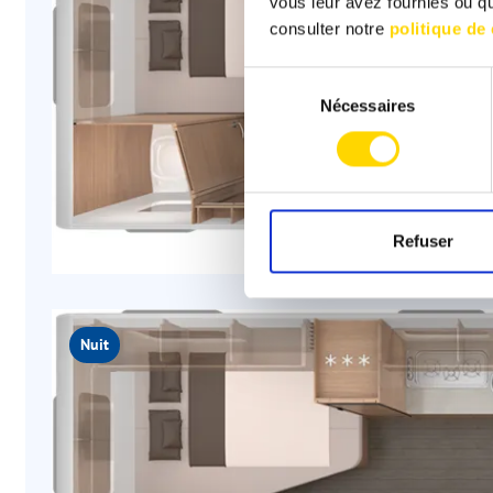
vous leur avez fournies ou qu'
consulter notre
politique de 
Sélection
Nécessaires
du
consentement
Refuser
Nuit