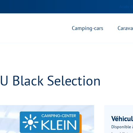
Accès &
Camping-cars
Carav
 Black Selection
Véhicu
Disponible à