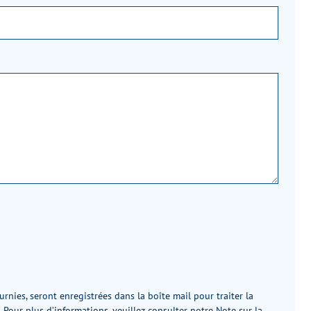
rnies, seront enregistrées dans la boîte mail pour traiter la
Pour plus d’informations, veuillez consulter notre
Note sur la