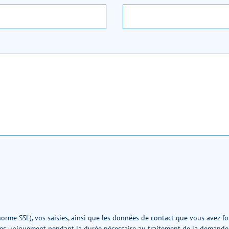
orme SSL), vos saisies, ainsi que les données de contact que vous avez fou
s uniquement pendant la durée nécessaire au traitement de la demande. 