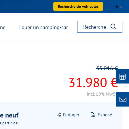
 heures d'ouverture
Recherche de véhicules
fr
Recherche
ane
Louer un camping-car
35.016 €
31.980 €
incl. 19% MwSt.
le neuf
Partager
Exposé
 partir de: