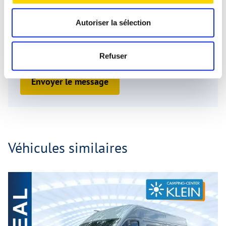
contact que vous avez fournies, seront enregistrées dans la
boîte mail pour traiter la demande. Ces données ne seront
pas transmises et sont conservées uniquement pendant la
Autoriser la sélection
durée nécessaire au traitement de la demande. Pour plus
d’informations, veuillez consulter notre
Note sur la
protection des données
.
Refuser
Envoyer le message
Véhicules similaires