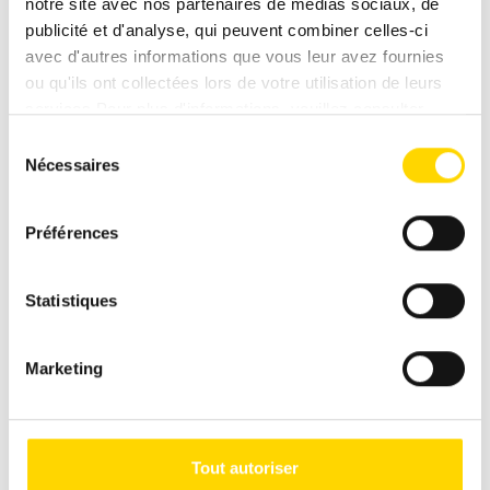
notre site avec nos partenaires de médias sociaux, de
publicité et d'analyse, qui peuvent combiner celles-ci
avec d'autres informations que vous leur avez fournies
Message
*
ou qu'ils ont collectées lors de votre utilisation de leurs
services.Pour plus d'informations, veuillez consulter
notre
politique de confidentialité
.
Sélection
Nécessaires
du
consentement
Préférences
Statistiques
Marketing
Les champs avec * sont obligatoires !
Si vous nous contactez via notre formulaire de contact
Tout autoriser
sécurisé (norme SSL), vos saisies, ainsi que les données de