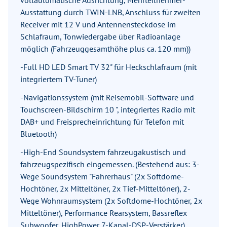
vollautomatische Ausrichtung, Mehrteilnehmer-
Ausstattung durch TWIN-LNB, Anschluss für zweiten
Receiver mit 12 V und Antennensteckdose im
Schlafraum, Tonwiedergabe über Radioanlage
möglich (Fahrzeuggesamthöhe plus ca. 120 mm))
-Full HD LED Smart TV 32" für Heckschlafraum (mit
integriertem TV-Tuner)
-Navigationssystem (mit Reisemobil-Software und
Touchscreen-Bildschirm 10 ", integriertes Radio mit
DAB+ und Freisprecheinrichtung für Telefon mit
Bluetooth)
-High-End Soundsystem fahrzeugakustisch und
fahrzeugspezifisch eingemessen. (Bestehend aus: 3-
Wege Soundsystem "Fahrerhaus" (2x Softdome-
Hochtöner, 2x Mitteltöner, 2x Tief-Mitteltöner), 2-
Wege Wohnraumsystem (2x Softdome-Hochtöner, 2x
Mitteltöner), Performance Rearsystem, Bassreflex
Subwoofer, HighPower 7-Kanal-DSP-Verstärker)