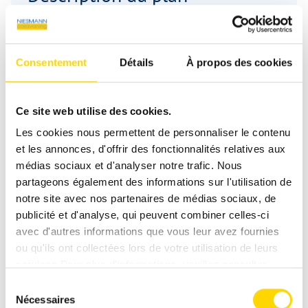
d'aménagement
Consentement
Détails
À propos des cookies
Places de couchage
4
Nombre de sièges avec ceintures
4
Ce site web utilise des cookies.
Les cookies nous permettent de personnaliser le contenu
et les annonces, d'offrir des fonctionnalités relatives aux
Infrastructure
Cuisine, WC
médias sociaux et d'analyser notre trafic. Nous
partageons également des informations sur l'utilisation de
notre site avec nos partenaires de médias sociaux, de
publicité et d'analyse, qui peuvent combiner celles-ci
avec d'autres informations que vous leur avez fournies
ou qu'ils ont collectées lors de votre utilisation de leurs
Vous avez des questions sur les
services.Pour plus d'informations, veuillez consulter
notre
politique de confidentialité
.
Sélection
camping-cars Concorde ? Nous
Nécessaires
du