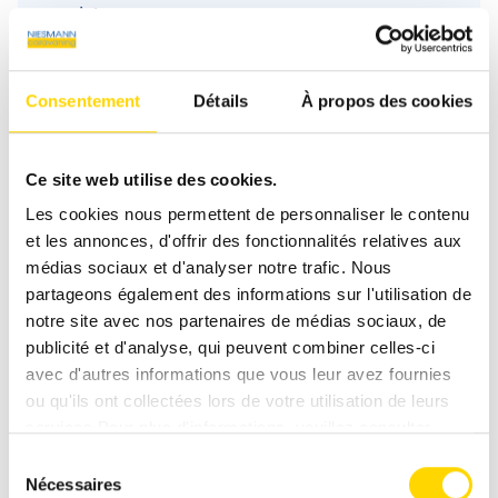
ceintures
Groupe de sièges
Coin salon
Consentement
Détails
À propos des cookies
circulaire
Infrastructure
Cuisine, WC
Ce site web utilise des cookies.
Les cookies nous permettent de personnaliser le contenu
et les annonces, d'offrir des fonctionnalités relatives aux
médias sociaux et d'analyser notre trafic. Nous
partageons également des informations sur l'utilisation de
notre site avec nos partenaires de médias sociaux, de
publicité et d'analyse, qui peuvent combiner celles-ci
Vous avez des questions sur les
avec d'autres informations que vous leur avez fournies
camping-cars Concorde ? Nous
ou qu'ils ont collectées lors de votre utilisation de leurs
sommes là pour vous aider !
services.Pour plus d'informations, veuillez consulter
notre
politique de confidentialité
.
Sélection
Nécessaires
du