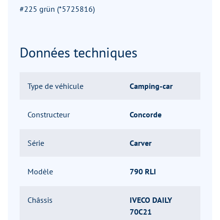
#225 grün (*5725816)
Données techniques
Type de véhicule
Camping-car
Constructeur
Concorde
Série
Carver
Modèle
790 RLI
Châssis
IVECO DAILY
70C21