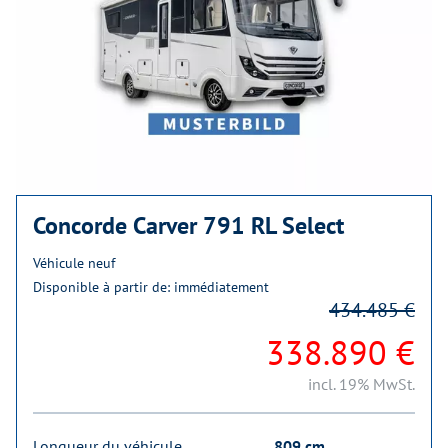
Concorde Carver 791 RL Select
Véhicule neuf
Disponible à partir de: immédiatement
434.485 €
338.890 €
incl. 19% MwSt.
Longueur du véhicule
809 cm