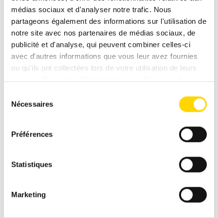
médias sociaux et d'analyser notre trafic. Nous
partageons également des informations sur l'utilisation de
notre site avec nos partenaires de médias sociaux, de
publicité et d'analyse, qui peuvent combiner celles-ci
Theo Boehs
avec d'autres informations que vous leur avez fournies
Conseiller clientèle
ou qu'ils ont collectées lors de votre utilisation de leurs
services.Pour plus d'informations, veuillez consulter
Expert en marques pour HYMER
notre
politique de confidentialité
.
Sélection
+49 2654 9409-25
Nécessaires
du
theo.boehs@niesmann.de
consentement
Préférences
Statistiques
Marketing