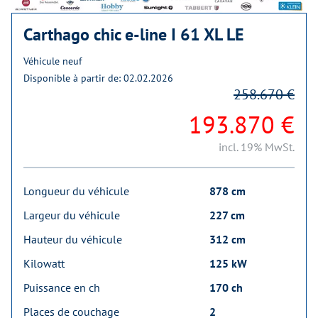
Carthago chic e-line I 61 XL LE
Véhicule neuf
Disponible à partir de: 02.02.2026
258.670 €
193.870 €
incl. 19% MwSt.
Longueur du véhicule
878 cm
Largeur du véhicule
227 cm
Hauteur du véhicule
312 cm
Kilowatt
125 kW
Puissance en ch
170 ch
Places de couchage
2