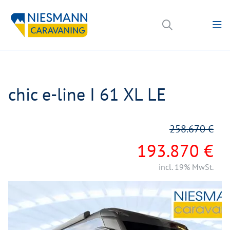
chic e-line I 61 XL LE
258.670 €
193.870 €
incl. 19% MwSt.