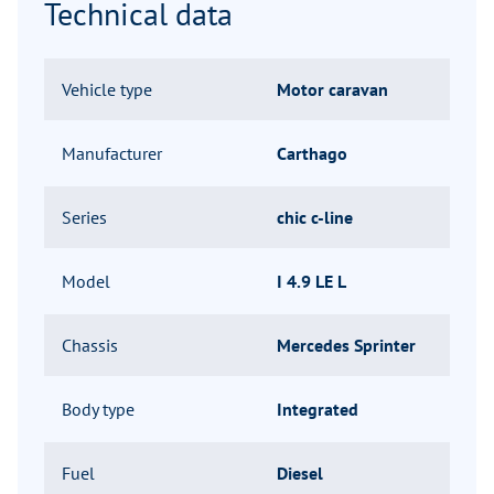
Technical data
Vehicle type
Motor caravan
Manufacturer
Carthago
Series
chic c-line
Model
I 4.9 LE L
Chassis
Mercedes Sprinter
Body type
Integrated
Fuel
Diesel