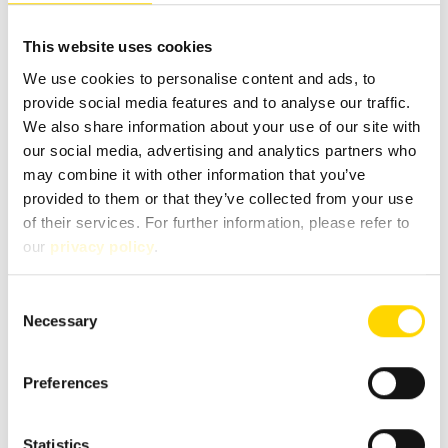
Email
*
This website uses cookies
We use cookies to personalise content and ads, to
Phone
provide social media features and to analyse our traffic.
We also share information about your use of our site with
our social media, advertising and analytics partners who
may combine it with other information that you’ve
Message
*
provided to them or that they’ve collected from your use
of their services. For further information, please refer to
our
privacy policy
.
Consent
Necessary
Selection
Preferences
Statistics