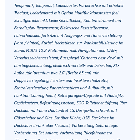
Tempmatik, Tempomat, Ladebooster, Vorderachse mit erhöhter
Traglast, Lederlenkrad mit Option Multifunktionstasten (bei
Schaltgetriebe inkl. Leder-Schalthebel), Kombiinstrument mit
Farbdisplay, Regensensor, Elektrische Feststellbremse,
Fahrerhauskomfortsitze mit Neigungs- und Höhenverstellung
(vorn / hinten), Kurbel-Heckstützen zur Wankstabilisierung im
Stand, MBUX 10,2" Multimedia inkl. Navigation und DAB+,
Verkehrszeichenassistent, Busspiegel "Carthago best view" mit
Einstiegsbeleuchtung, elektrisch verstell- und beheizbar, XL-
Aufbautür "premium two 2.0" (Breite 63 cm) mit
Doppelverriegelung, Fenster- und Insektenschutzrollo,
Zentralverriegelung Fahrerhaustüren und Aufbautür, mit
Funktion "coming home", Rollergaragen-Upgrade mit Nadelfilz,
Gepäcknetzen, Befestigungssystem, SOG-Toilettenentlüftung über
Dachkamin, Truma DuoControl CS, Design-Barschrank mit
Gläserhalter und Glas-Set über Küche, USB-Steckdose im
Dachstauschrank über Heckbett, Vorbereitung Solaranlage,
Vorbereitung Sat-Anlage, Vorbereitung Rückfahrkamera