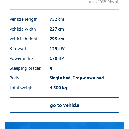
incl. 19% MwSt.
Vehicle length
752 cm
Vehicle width
227 cm
Vehicle height
295 cm
Kilowatt
125 kW
Power in hp
170 HP
Sleeping places
4
Beds
Single bed, Drop-down bed
Total weight
4.500 kg
go to vehicle