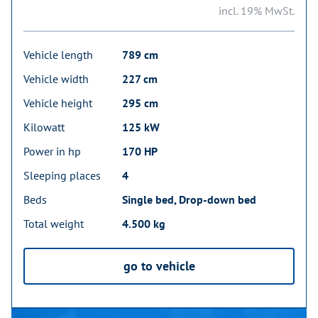
incl. 19% MwSt.
Vehicle length
789 cm
Vehicle width
227 cm
Vehicle height
295 cm
Kilowatt
125 kW
Power in hp
170 HP
Sleeping places
4
Beds
Single bed, Drop-down bed
Total weight
4.500 kg
go to vehicle