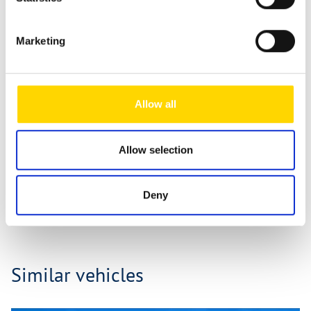
Fields marked with * are mandatory!
Marketing
If you contact us via our secure contact form (SSL standard),
your entries will be stored in your e-mail inbox together
with the contact details you provide in order to process
your enquiry. This data is not passed on by us and is only
Allow all
stored for as long as it is required to process the enquiry.
For further information, please refer to our
data protection
notice
.
Allow selection
Send message
Deny
Similar vehicles