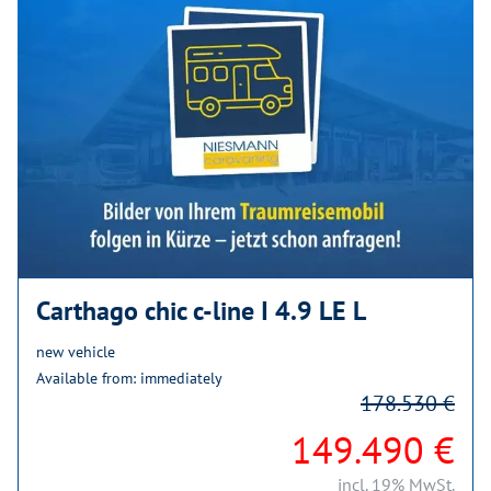
Carthago chic c-line I 4.9 LE L
new vehicle
Available from: immediately
178.530 €
149.490 €
incl. 19% MwSt.