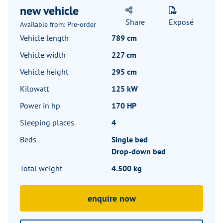
new vehicle
Share
Exposé
Available from: Pre-order
Vehicle length
789 cm
Vehicle width
227 cm
Vehicle height
295 cm
Kilowatt
125 kW
Power in hp
170 HP
Sleeping places
4
Beds
Single bed
Drop-down bed
Total weight
4.500 kg
enquire now